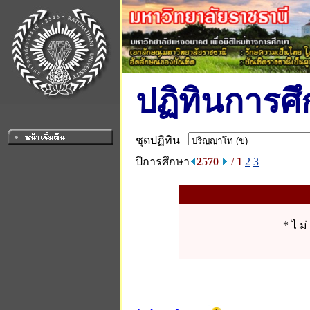
ปฏิทินการศ
ชุดปฏิทิน
ปีการศึกษา
2570
/
1
2
3
* ไ ม่