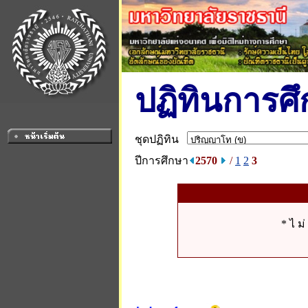
ปฏิทินการศ
ชุดปฏิทิน
ปีการศึกษา
2570
/
1
2
3
* ไ ม่