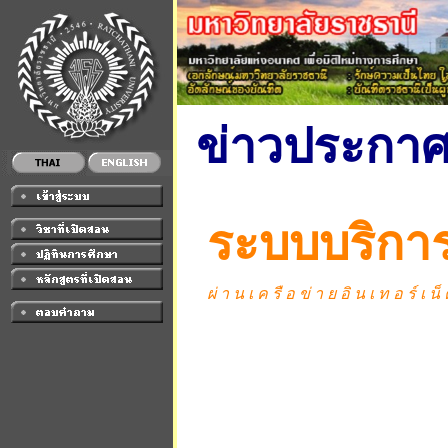
ข่าวประกา
ระบบบริกา
ผ่ า น เ ค รื อ ข่ า ย อิ น เ ท อ ร์ เ น็ ต