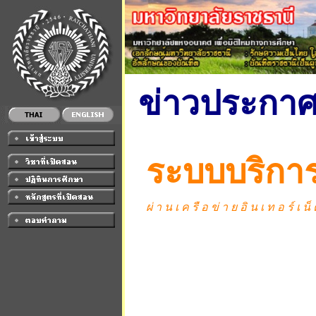
ข่าวประกา
ระบบบริกา
ผ่ า น เ ค รื อ ข่ า ย อิ น เ ท อ ร์ เ น็ ต