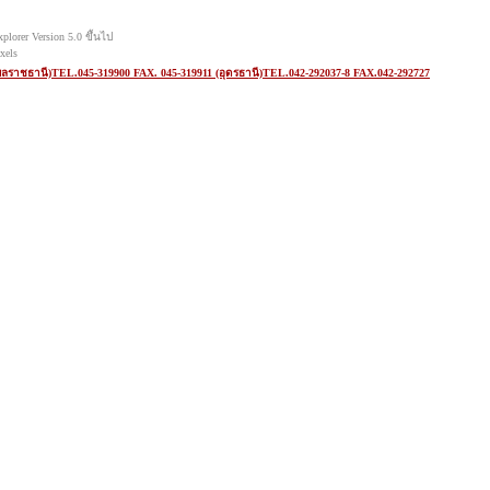
orer Version 5.0 ขึ้นไป
xels
ุบลราชธานี)TEL.045-319900 FAX. 045-319911 (อุดรธานี)TEL.042-292037-8 FAX.042-292727