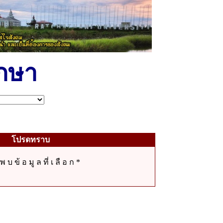
ึกษา
โปรดทราบ
 พ บ ข้ อ มู ล ที่ เ ลื อ ก *